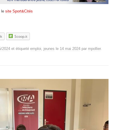
r le
site Sport&Cités
ok
Scoop.it
05/2024
et étiqueté
emploi
,
jeunes
le
14 mai 2024
par
mpollier
.