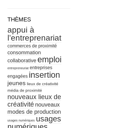
THÈMES
appui à
l’entreprenariat
commerces de proximité
consommation
emploi
collaborative
entreprises
entrepreneuriat
insertion
engagées
jeunes
lieux de créativité
média de proximité
nouveaux lieux de
créativité
nouveaux
modes de production
usages
usages numériques
numériques