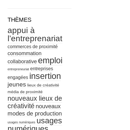
THÈMES
appui à
l’entreprenariat
commerces de proximité
consommation
emploi
collaborative
entreprises
entrepreneuriat
insertion
engagées
jeunes
lieux de créativité
média de proximité
nouveaux lieux de
créativité
nouveaux
modes de production
usages
usages numériques
numériques