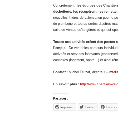
Concrètement,
les équipes des Chantiers
déchetterie, les récupèrent, les remetten
nouvelles filières de valorisation pour le po
de plomberie et toutes sortes d’autres mat
salle de ventes qu’ils gèrent et qui est sp
Toutes ses activités créent des postes 
l’emploi
. De véritables parcours individu
activités et services innovants (conserveri
connexes (logement, santé…) et ainsi réuni
Contact :
Michel Félizat, directeur –
mfeli
En savoir plus :
http://www.chantiers-val
Partager :
Imprimer
Twitter
Facebo