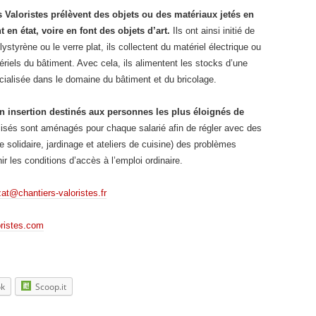
 Valoristes prélèvent des objets ou des matériaux jetés en
t en état, voire en font des objets d’art.
Ils ont ainsi initié de
lystyrène ou le verre plat, ils collectent du matériel électrique ou
ériels du bâtiment. Avec cela, ils alimentent les stocks d’une
écialisée dans le domaine du bâtiment et du bricolage.
en insertion destinés aux personnes les plus éloignés de
alisés sont aménagés pour chaque salarié afin de régler avec des
e solidaire, jardinage et ateliers de cuisine) des problèmes
r les conditions d’accès à l’emploi ordinaire.
zat@chantiers-valoristes.fr
oristes.com
ok
Scoop.it