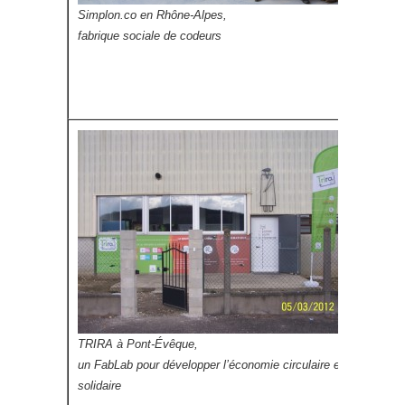
Sabi 
Simplon.co en Rhône-Alpes,
et un
fabrique sociale de codeurs
Zoo
la Mé
TRIRA à Pont-Évêque,
socia
un FabLab pour développer l’économie circulaire et
solidaire