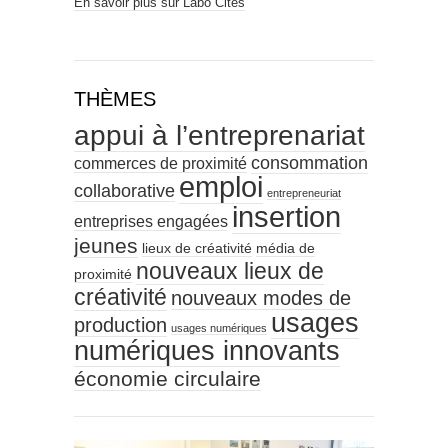
En savoir plus sur Labo Cités
THÈMES
appui à l’entreprenariat
consommation
commerces de proximité
emploi
collaborative
entrepreneuriat
insertion
entreprises engagées
jeunes
lieux de créativité
média de
nouveaux lieux de
proximité
créativité
nouveaux modes de
usages
production
usages numériques
numériques innovants
économie circulaire