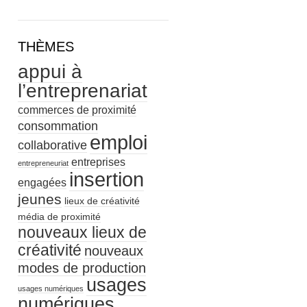
THÈMES
appui à
l’entreprenariat
commerces de proximité
consommation
emploi
collaborative
entreprises
entrepreneuriat
insertion
engagées
jeunes
lieux de créativité
média de proximité
nouveaux lieux de
créativité
nouveaux
modes de production
usages
usages numériques
numériques