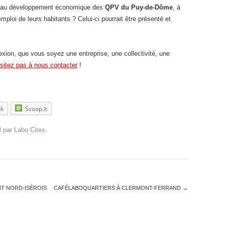
ipe au développement économique des
QPV du Puy-de-Dôme
, à
’emploi de leurs habitants ? Celui-ci pourrait être présenté et
lexion, que vous soyez une entreprise, une collectivité, une
sitez pas à nous contacter
!
ok
Scoop.it
3
par
Labo Cites
.
NT NORD-ISÉROIS
CAFÉLABOQUARTIERS À CLERMONT-FERRAND
→