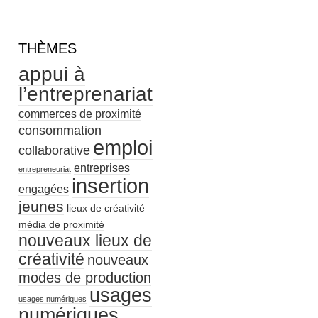
THÈMES
appui à
l’entreprenariat
commerces de proximité
consommation
emploi
collaborative
entreprises
entrepreneuriat
insertion
engagées
jeunes
lieux de créativité
média de proximité
nouveaux lieux de
créativité
nouveaux
modes de production
usages
usages numériques
numériques