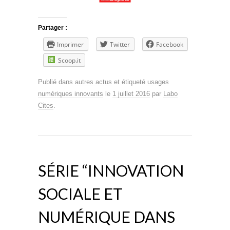
Partager :
Imprimer
Twitter
Facebook
Scoop.it
Publié dans
autres actus
et étiqueté
usages
numériques innovants
le
1 juillet 2016
par
Labo
Cites
.
SÉRIE “INNOVATION
SOCIALE ET
NUMÉRIQUE DANS