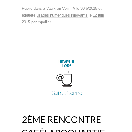
Publié dans
à Vaulx-en-Velin /// le 30/6/2015
et
étiqueté
usages numériques innovants
le
12 juin
2015
par
mpollier
.
2ÈME RENCONTRE