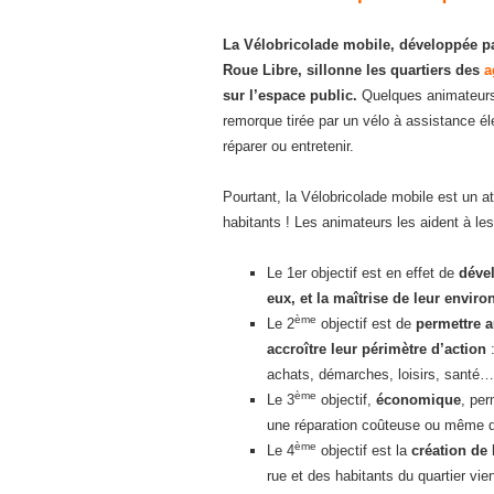
La Vélobricolade mobile, développée pa
Roue Libre, sillonne les quartiers des
a
sur l’espace public.
Quelques animateurs 
remorque tirée par un vélo à assistance él
réparer ou entretenir.
Pourtant, la Vélobricolade mobile est un a
habitants ! Les animateurs les aident à l
Le 1er objectif est en effet de
dével
eux, et la maîtrise de leur envir
ème
Le 2
objectif est de
permettre a
accroître leur périmètre d’action
achats, démarches, loisirs, santé…)
ème
Le 3
objectif,
économique
, per
une réparation coûteuse ou même d
ème
Le 4
objectif est la
création de 
rue et des habitants du quartier vi