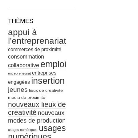
THÈMES
appui à
l’entreprenariat
commerces de proximité
consommation
emploi
collaborative
entreprises
entrepreneuriat
insertion
engagées
jeunes
lieux de créativité
média de proximité
nouveaux lieux de
créativité
nouveaux
modes de production
usages
usages numériques
numériques