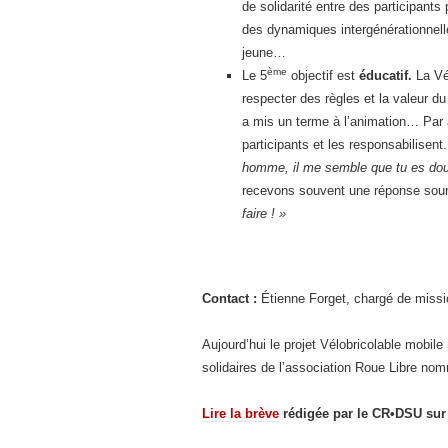
de solidarité entre des participan
des dynamiques intergénérationnell
jeune…
ème
Le 5
objectif est
éducatif.
La Vél
respecter des règles et la valeur du 
a mis un terme à l’animation… Par a
participants et les responsabilisent
homme, il me semble que tu es doué 
recevons souvent une réponse sour
faire ! »
Contact :
Étienne Forget, chargé de missio
Aujourd’hui le projet Vélobricolable mobile n
solidaires de l’association Roue Libre no
Lire la brève
rédigée par le CR•DSU sur V