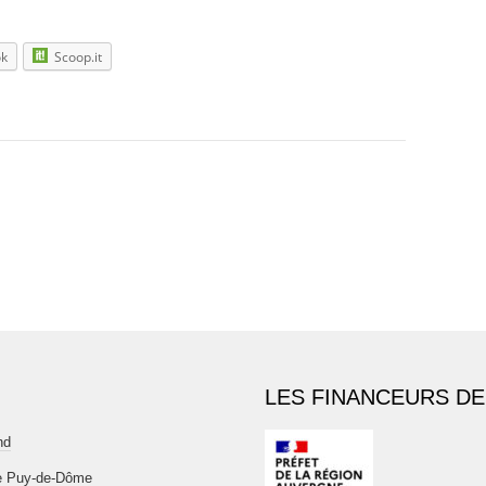
ok
Scoop.it
LES FINANCEURS DE
nd
e Puy-de-Dôme