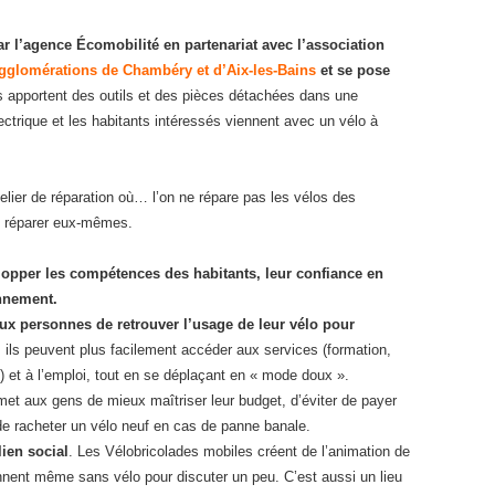
r l’agence Écomobilité en partenariat avec l’association
gglomérations de Chambéry et d’Aix-les-Bains
et se pose
apportent des outils et des pièces détachées dans une
ectrique et les habitants intéressés viennent avec un vélo à
telier de réparation où… l’on ne répare pas les vélos des
es réparer eux-mêmes.
opper les compétences des habitants, leur confiance en
onnement.
ux personnes de retrouver l’usage de leur vélo pour
: ils peuvent plus facilement accéder aux services (formation,
 et à l’emploi, tout en se déplaçant en « mode doux ».
met aux gens de mieux maîtriser leur budget, d’éviter de payer
e racheter un vélo neuf en cas de panne banale.
lien social
. Les Vélobricolades mobiles créent de l’animation de
ennent même sans vélo pour discuter un peu. C’est aussi un lieu