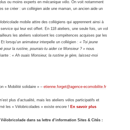
ts plus ou moins experts en mécanique vélo. On voit notamment
es se créer : un collégien aide une maman, un ancien aide un
obricolade mobile attire des collégiens qui apprennent ainsi à
service qui leur est offert. En 118 ateliers, une seule fois, un vol
illeurs les ateliers valorisent les compétences acquises par les
. Et lorsqu’un animateur interpelle un collégien :
« Toi jeune
pour la rustine, pourrais-tu aider ce Monsieur ? »
nous
iante :
« Ah ouais Monsieur, la rustine je gère, laissez-moi
n « Mobilité solidaire » –
etienne.forget@agence-ecomobilite.fr
’est plus d’actualité, mais les ateliers vélos participatifs et
mmé les « Vélobricolades » existe encore !
En savoir plus
élobricolade dans sa lettre d’information Sites & Cités :