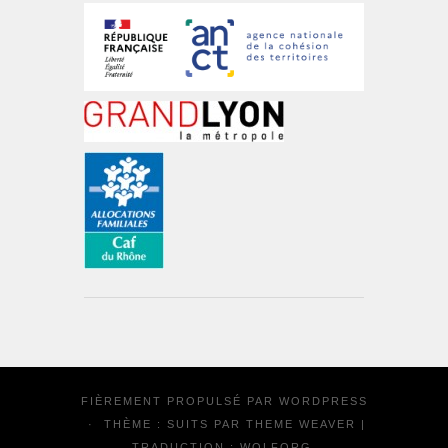
FIÈREMENT PROPULSÉ PAR
WORDPRESS
·
THÈME : SUITS PAR
THEME WEAVER
|
TRADUCTION :
WOLFORG
.