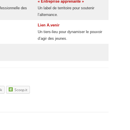
« Entreprise apprenante »
ofessionnelle des
Un label de territoire pour soutenir
l’alternance.
Lien A.venir
Un tiers-lieu pour dynamiser le pouvoir
d’agir des jeunes.
ok
Scoop.it