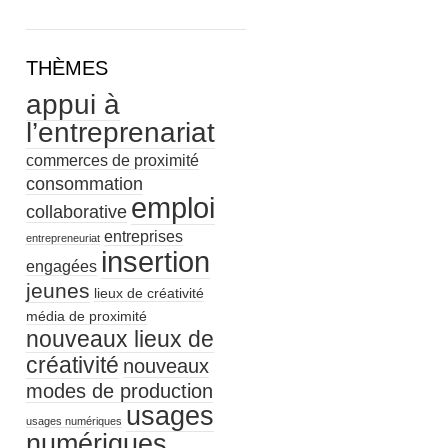
THÈMES
appui à
l’entreprenariat
commerces de proximité
consommation
emploi
collaborative
entreprises
entrepreneuriat
insertion
engagées
jeunes
lieux de créativité
média de proximité
nouveaux lieux de
créativité
nouveaux
modes de production
usages
usages numériques
numériques