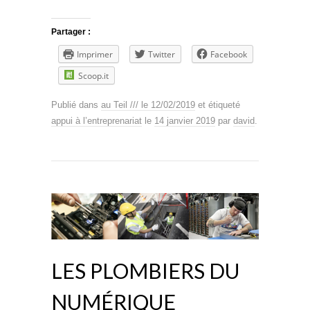
Partager :
Imprimer
Twitter
Facebook
Scoop.it
Publié dans
au Teil /// le 12/02/2019
et étiqueté
appui à l’entreprenariat
le
14 janvier 2019
par
david
.
LES PLOMBIERS DU
NUMÉRIQUE